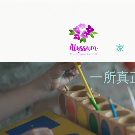
家
一所真