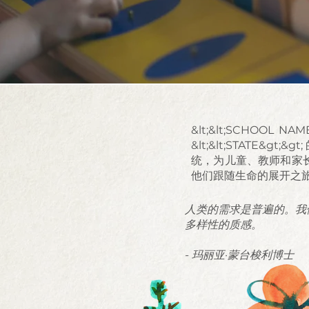
&lt;&lt;SCHOOL NAM
&lt;&lt;STATE&gt
统，为儿童、教师和家长
他们跟随生命的展开之
人类的需求是普遍的。我
多样性的质感。
- 玛丽亚·蒙台梭利博士